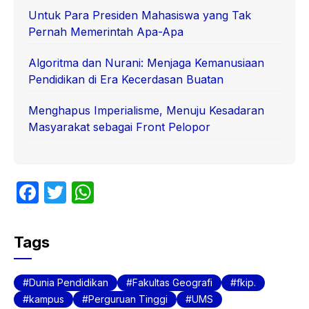
Untuk Para Presiden Mahasiswa yang Tak
Pernah Memerintah Apa-Apa
Algoritma dan Nurani: Menjaga Kemanusiaan
Pendidikan di Era Kecerdasan Buatan
Menghapus Imperialisme, Menuju Kesadaran
Masyarakat sebagai Front Pelopor
F
T
W
a
w
h
c
itt
at
Tags
e
er
s
b
A
Dunia Pendidikan
Fakultas Geografi
fkip.
o
p
kampus
Perguruan Tinggi
UMS