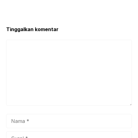
o
p
k
Tinggalkan komentar
Komentar
Nama
Surel