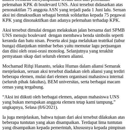
pelemahan KPK di boulevard UNS. Aksi tersebut didasarkan atas
penonaktifan 75 anggota ASN yang terjadi pada 1 Juni lalu. Seruan
aksi ini dimaksudkan sebagai bentuk solidaritas kepada 75 pegawai
KPK yang dinonaktifkan dan adanya pelemahan terhadap KPK.
Aksi tersebut dimulai dengan melakukan jalan bersama dari SPMB
UNS menuju boulevard dengan membawa benda simbolis seperti
keranda dan batu nisan. Peserta aksi juga melalukan teatrikal (tabur
bunga) dilanjutkan mimbar bebas yaitu memutar lagu perjuangan
dan diisi oleh orasi-orasi monolog. Selanjutnya yang terakhir
pernyataan sikap dari seluruh elemen aliansi.
Mochamad Rifqi Hananto, selaku Humas dalam aliansi Semarak
menjelaskan, seruan aksi tersebut diadakan oleh aliansi yang terdiri
beberapa elemen, mulai dari elemen organisasi mahasiswa internal
(seluruh pihak fakultas), BEM universitas, serta berbagai macam
ormas yang tergabung.
“Aksi ini diikuti oleh berbagai elemen, adapun mahasiswa UNS
yang bukan merupakan anggota elemen tetap kami tampung,”
ungkapnya, Selasa (8/6/2021).
Ia juga menjelaskan, bahwa tujuan dari aksi tersebut dilakukan atas
beberapa tuntutan yang akan disampaikan. Terdapat lima tuntutan
yang disampaikan kepada pemerintah, khususnya kepada pimpinan