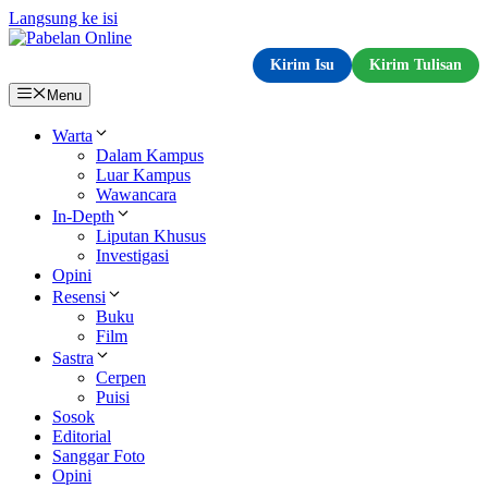
Langsung ke isi
Kirim Isu
Kirim Tulisan
Menu
Warta
Dalam Kampus
Luar Kampus
Wawancara
In-Depth
Liputan Khusus
Investigasi
Opini
Resensi
Buku
Film
Sastra
Cerpen
Puisi
Sosok
Editorial
Sanggar Foto
Opini