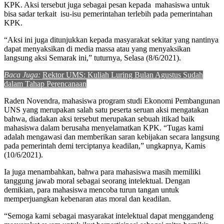
KPK. Aksi tersebut juga sebagai pesan kepada mahasiswa untuk
bisa sadar terkait isu-isu pemerintahan terlebih pada pemerintahan
KPK.
“Aksi ini juga ditunjukkan kepada masyarakat sekitar yang nantinya
dapat menyaksikan di media massa atau yang menyaksikan
langsung aksi Semarak ini,” tuturnya, Selasa (8/6/2021).
Baca Juga:
Rektor UMS: Kuliah Luring Bulan Agustus Sudah
dalam Tahap Perencanaan
Raden Novendra, mahasiswa program studi Ekonomi Pembangunan
UNS yang merupakan salah satu peserta seruan aksi mengatakan
bahwa, diadakan aksi tersebut merupakan sebuah itikad baik
mahasiswa dalam berusaha menyelamatkan KPK. “Tugas kami
adalah mengawasi dan memberikan saran kebijakan secara langsung
pada pemerintah demi terciptanya keadilan,” ungkapnya, Kamis
(10/6/2021).
Ia juga menambahkan, bahwa para mahasiswa masih memiliki
tanggung jawab moral sebagai seorang intelektual. Dengan
demikian, para mahasiswa mencoba turun tangan untuk
memperjuangkan kebenaran atas moral dan keadilan.
“Semoga kami sebagai masyarakat intelektual dapat menggandeng