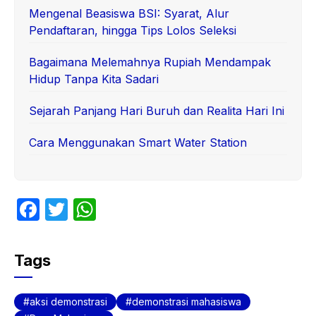
Mengenal Beasiswa BSI: Syarat, Alur
Pendaftaran, hingga Tips Lolos Seleksi
Bagaimana Melemahnya Rupiah Mendampak
Hidup Tanpa Kita Sadari
Sejarah Panjang Hari Buruh dan Realita Hari Ini
Cara Menggunakan Smart Water Station
F
T
W
a
w
h
c
itt
at
Tags
e
er
s
b
A
aksi demonstrasi
demonstrasi mahasiswa