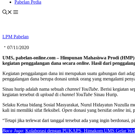
Pabelan Pedia
LPM Pabelan
07/11/2020
UMS, pabelan-online.com – Himpunan Mahasiswa Prodi (HMP) 
kegiatan penggalangan dana secara
online
. Hasil dari penggal
Kegiatan penggalangan dana ini merupakan suatu gabungan dari ada
penggalangan dana berupa donasi untuk orang yang mengalami penya
Sinau hurip adalah nama sebuah
channel
YouTube
. Berisi kegiatan 
kegiatan tersebut di
upload
di
channel
YouTube
Sinau Hurip.
Selaku Ketua bidang Sosial Masyarakat, Nurul Hidayatun Nuzulla me
kali ini memiliki sifat fleksibel.
Open
donasi yang bersifat
online
ini, 
“Tetapi jika terlewat dari tanggal tersebut ada yang ingin berdonas
Baca Juga
:
Kolaborasi dengan PUKAPS, Himakom UMS Gelar Webina