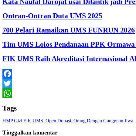
Kata Naufal Darojat usai Dilantik jadi 
Ontran-Ontran Duta UMS 2025
700 Pelari Ramaikan UMS FUNRUN 2026
Tim UMS Lolos Pendanaan PPK Ormawa 
FIK UMS Raih Akreditasi Internasional A
Facebook
Twitter
WhatsApp
Tags
HMP Gizi FIK UMS
,
Open Donasi
,
Orang Dengan Gangguan Jiwa
,
Tinggalkan komentar