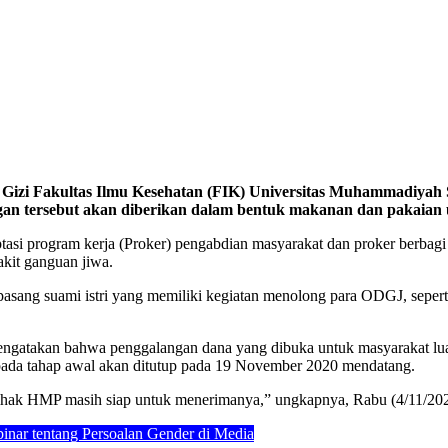
Gizi
Fakultas Ilmu Kesehatan (FIK) Universitas Muhammadiyah
angan tersebut akan diberikan dalam bentuk makanan dan pakai
ptasi program kerja (Proker) pengabdian masyarakat dan proker berba
kit ganguan jiwa.
sepasang suami istri yang memiliki kegiatan menolong para ODGJ, sepe
ngatakan bahwa penggalangan dana yang dibuka untuk masyarakat luas
pada tahap awal akan ditutup pada 19 November 2020 mendatang.
i, pihak HMP masih siap untuk menerimanya,” ungkapnya, Rabu (4/11/20
r tentang Persoalan Gender di Media