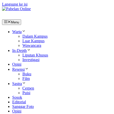
Langsung ke isi
Menu
Warta
Dalam Kampus
Luar Kampus
Wawancara
In-Depth
Liputan Khusus
Investigasi
Opini
Resensi
Buku
Film
Sastra
Cerpen
Puisi
Sosok
Editorial
Sanggar Foto
Opini