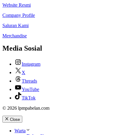
Website Resmi
Company Profile
Saluran Kami
Merchandise
Media Sosial
Instagram
X
Threads
YouTube
TikTok
© 2026 lpmpabelan.com
Close
Warta