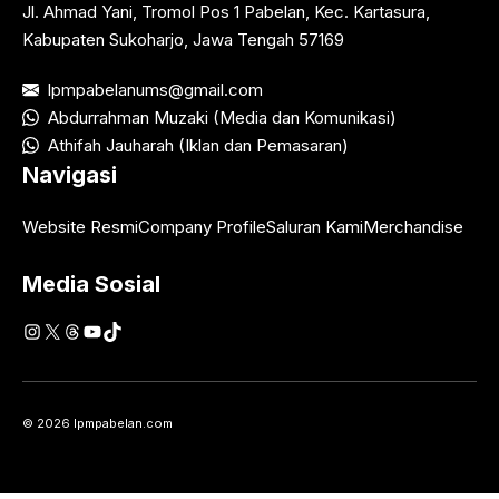
Jl. Ahmad Yani, Tromol Pos 1 Pabelan, Kec. Kartasura,
Kabupaten Sukoharjo, Jawa Tengah 57169
lpmpabelanums@gmail.com
Abdurrahman Muzaki (Media dan Komunikasi)
Athifah Jauharah (Iklan dan Pemasaran)
Navigasi
Website Resmi
Company Profile
Saluran Kami
Merchandise
Media Sosial
Instagram
X
Threads
YouTube
TikTok
© 2026 lpmpabelan.com