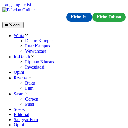
Langsung ke isi
Kirim Isu
Kirim Tulisan
Menu
Warta
Dalam Kampus
Luar Kampus
Wawancara
In-Depth
Liputan Khusus
Investigasi
Opini
Resensi
Buku
Film
Sastra
Cerpen
Puisi
Sosok
Editorial
Sanggar Foto
Opini