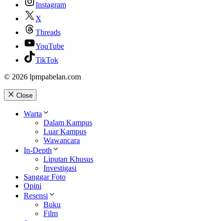
Instagram
X
Threads
YouTube
TikTok
© 2026 lpmpabelan.com
Close
Warta
Dalam Kampus
Luar Kampus
Wawancara
In-Depth
Liputan Khusus
Investigasi
Sanggar Foto
Opini
Resensi
Buku
Film