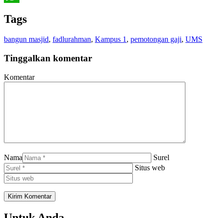
WhatsApp
Tags
bangun masjid
,
fadlurahman
,
Kampus 1
,
pemotongan gaji
,
UMS
Tinggalkan komentar
Komentar
Nama
Surel
Situs web
Untuk Anda