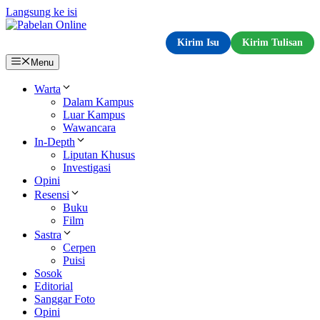
Langsung ke isi
Kirim Isu
Kirim Tulisan
Menu
Warta
Dalam Kampus
Luar Kampus
Wawancara
In-Depth
Liputan Khusus
Investigasi
Opini
Resensi
Buku
Film
Sastra
Cerpen
Puisi
Sosok
Editorial
Sanggar Foto
Opini