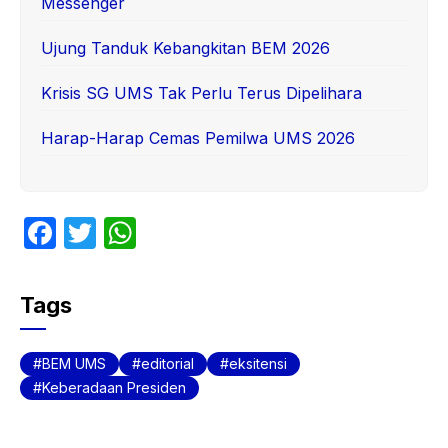
Messenger
Ujung Tanduk Kebangkitan BEM 2026
Krisis SG UMS Tak Perlu Terus Dipelihara
Harap-Harap Cemas Pemilwa UMS 2026
F
T
W
a
w
h
c
itt
at
Tags
e
er
s
b
A
BEM UMS
editorial
eksitensi
o
p
Keberadaan Presiden
o
p