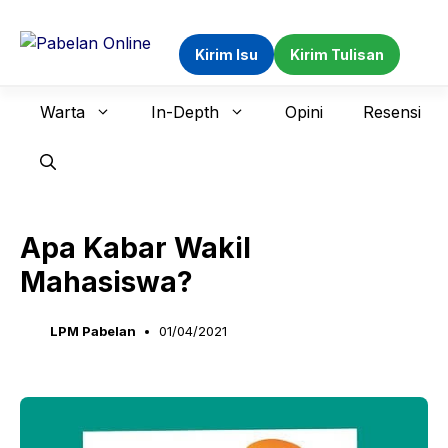
Langsung
ke
Kirim Isu
Kirim Tulisan
isi
Warta
In-Depth
Opini
Resensi
Apa Kabar Wakil
Mahasiswa?
LPM Pabelan
01/04/2021