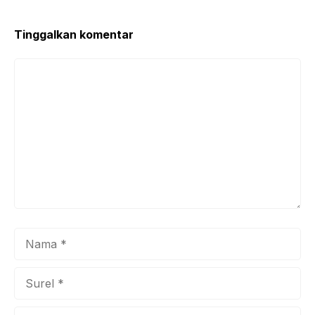
k
Tinggalkan komentar
Komentar
Nama
Surel
Situs