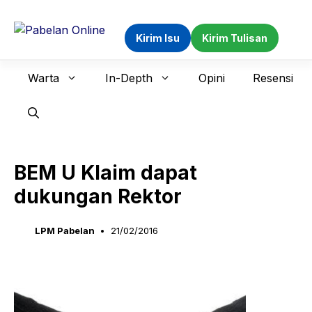
Langsung
ke
Kirim Isu
Kirim Tulisan
isi
Warta
In-Depth
Opini
Resensi
BEM U Klaim dapat
dukungan Rektor
LPM Pabelan
21/02/2016