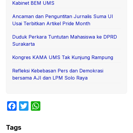
Kabinet BEM UMS
Ancaman dan Penguntitan Jurnalis Suma UI
Usai Terbitkan Artikel Pride Month
Duduk Perkara Tuntutan Mahasiswa ke DPRD
Surakarta
Kongres KAMA UMS Tak Kunjung Rampung
Refleksi Kebebasan Pers dan Demokrasi
bersama AJI dan LPM Solo Raya
F
T
W
a
w
h
c
itt
at
Tags