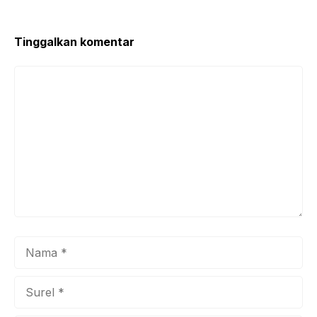
k
Tinggalkan komentar
Komentar
Nama
Surel