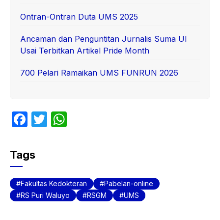
Ontran-Ontran Duta UMS 2025
Ancaman dan Penguntitan Jurnalis Suma UI
Usai Terbitkan Artikel Pride Month
700 Pelari Ramaikan UMS FUNRUN 2026
F
T
W
a
w
h
c
itt
at
Tags
e
er
s
b
A
Fakultas Kedokteran
Pabelan-online
o
p
RS Puri Waluyo
RSGM
UMS
o
p