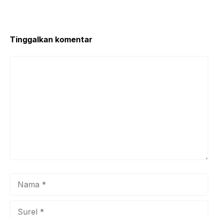
o
p
o
p
k
Tinggalkan komentar
Komentar
Nama
Surel