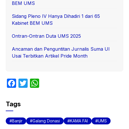
BEM UMS
Sidang Pleno IV Hanya Dihadiri 1 dari 65
Kabinet BEM UMS
Ontran-Ontran Duta UMS 2025
Ancaman dan Penguntitan Jurnalis Suma UI
Usai Terbitkan Artikel Pride Month
F
T
W
a
w
h
c
itt
at
Tags
e
er
s
b
A
Banjir
Galang Donasi
KAMA FAI
UMS