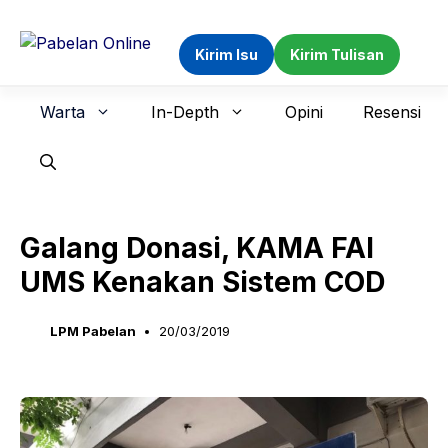
Langsung
ke
Kirim Isu
Kirim Tulisan
isi
Warta
In-Depth
Opini
Resensi
Galang Donasi, KAMA FAI
UMS Kenakan Sistem COD
LPM Pabelan
20/03/2019