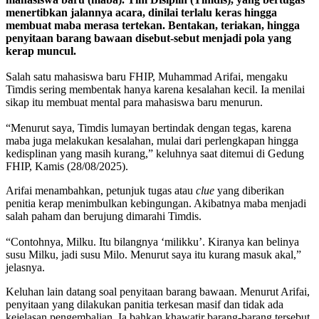
menertibkan jalannya acara, dinilai terlalu keras hingga
membuat maba merasa tertekan. Bentakan, teriakan, hingga
penyitaan barang bawaan disebut-sebut menjadi pola yang
kerap muncul.
Salah satu mahasiswa baru FHIP, Muhammad Arifai, mengaku
Timdis sering membentak hanya karena kesalahan kecil. Ia menilai
sikap itu membuat mental para mahasiswa baru menurun.
“Menurut saya, Timdis lumayan bertindak dengan tegas, karena
maba juga melakukan kesalahan, mulai dari perlengkapan hingga
kedisplinan yang masih kurang,” keluhnya saat ditemui di Gedung
FHIP, Kamis (28/08/2025).
Arifai menambahkan, petunjuk tugas atau
clue
yang diberikan
penitia kerap menimbulkan kebingungan. Akibatnya maba menjadi
salah paham dan berujung dimarahi Timdis.
“Contohnya, Milku. Itu bilangnya ‘milikku’. Kiranya kan belinya
susu Milku, jadi susu Milo. Menurut saya itu kurang masuk akal,”
jelasnya.
Keluhan lain datang soal penyitaan barang bawaan. Menurut Arifai,
penyitaan yang dilakukan panitia terkesan masif dan tidak ada
kejelasan pengembalian. Ia bahkan khawatir barang-barang tersebut