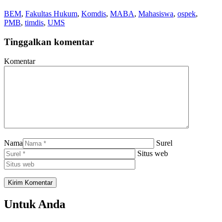
BEM
,
Fakultas Hukum
,
Komdis
,
MABA
,
Mahasiswa
,
ospek
,
PMB
,
timdis
,
UMS
Tinggalkan komentar
Komentar
Nama
Surel
Situs web
Untuk Anda