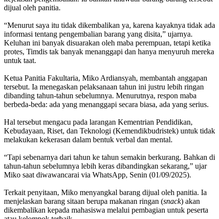
dijual oleh panitia.
“Menurut saya itu tidak dikembalikan ya, karena kayaknya tidak ada
informasi tentang pengembalian barang yang disita,” ujarnya.
Keluhan ini banyak disuarakan oleh maba perempuan, tetapi ketika
protes, Timdis tak banyak menanggapi dan hanya menyuruh mereka
untuk taat.
Ketua Panitia Fakultaria, Miko Ardiansyah, membantah anggapan
tersebut. Ia menegaskan pelaksanaan tahun ini justru lebih ringan
dibanding tahun-tahun sebelumnya. Menurutnya, respon maba
berbeda-beda: ada yang menanggapi secara biasa, ada yang serius.
Hal tersebut mengacu pada larangan Kementrian Pendidikan,
Kebudayaan, Riset, dan Teknologi (Kemendikbudristek) untuk tidak
melakukan kekerasan dalam bentuk verbal dan mental.
“Tapi sebenarnya dari tahun ke tahun semakin berkurang. Bahkan di
tahun-tahun sebelumnya lebih keras dibandingkan sekarang,” ujar
Miko saat diwawancarai via WhatsApp, Senin (01/09/2025).
Terkait penyitaan, Miko menyangkal barang dijual oleh panitia. Ia
menjelaskan barang sitaan berupa makanan ringan (
snack
) akan
dikembalikan kepada mahasiswa melalui pembagian untuk peserta
atau kelompok terbaik.