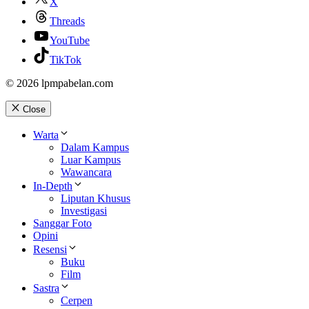
X
Threads
YouTube
TikTok
© 2026 lpmpabelan.com
Close
Warta
Dalam Kampus
Luar Kampus
Wawancara
In-Depth
Liputan Khusus
Investigasi
Sanggar Foto
Opini
Resensi
Buku
Film
Sastra
Cerpen