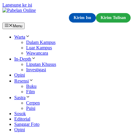
Langsung ke isi
Kirim Isu
Kirim Tulisan
Menu
Warta
Dalam Kampus
Luar Kampus
Wawancara
In-Depth
Liputan Khusus
Investigasi
Opini
Resensi
Buku
Film
Sastra
Cerpen
Puisi
Sosok
Editorial
Sanggar Foto
Opini