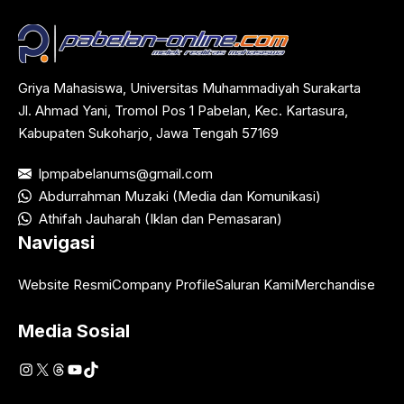
Griya Mahasiswa, Universitas Muhammadiyah Surakarta
Jl. Ahmad Yani, Tromol Pos 1 Pabelan, Kec. Kartasura,
Kabupaten Sukoharjo, Jawa Tengah 57169
lpmpabelanums@gmail.com
Abdurrahman Muzaki (Media dan Komunikasi)
Athifah Jauharah (Iklan dan Pemasaran)
Navigasi
Website Resmi
Company Profile
Saluran Kami
Merchandise
Media Sosial
Instagram
X
Threads
YouTube
TikTok