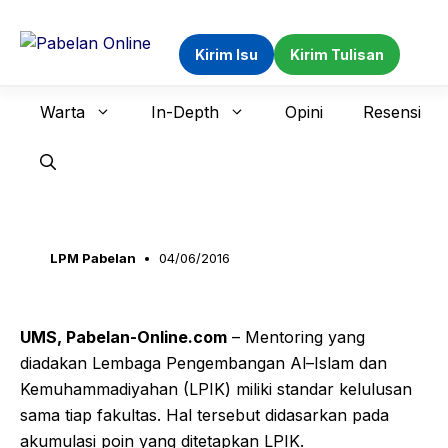
Langsung
ke
Kirim Isu
Kirim Tulisan
isi
Warta
In-Depth
Opini
Resensi
LPM Pabelan
04/06/2016
UMS, Pabelan
-Online.com
– Mentoring yang
diadakan Lembaga Pengembangan Al–Islam dan
Kemuhammadiyahan (LPIK) miliki standar kelulusan
sama tiap fakultas. Hal tersebut didasarkan pada
akumulasi poin yang ditetapkan LPIK.