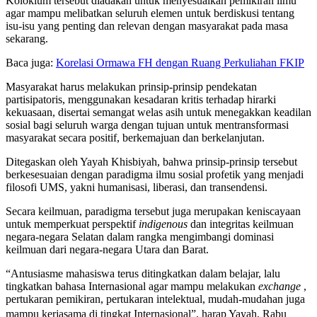
Kolokium tersebut diadakan untuk menyesuaikan pemikiran ilmu
agar mampu melibatkan seluruh elemen untuk berdiskusi tentang
isu-isu yang penting dan relevan dengan masyarakat pada masa
sekarang.
Baca juga:
Korelasi Ormawa FH dengan Ruang Perkuliahan FKIP
Masyarakat harus melakukan prinsip-prinsip pendekatan
partisipatoris, menggunakan kesadaran kritis terhadap hirarki
kekuasaan, disertai semangat welas asih untuk menegakkan keadilan
sosial bagi seluruh warga dengan tujuan untuk mentransformasi
masyarakat secara positif, berkemajuan dan berkelanjutan.
Ditegaskan oleh Yayah Khisbiyah, bahwa prinsip-prinsip tersebut
berkesesuaian dengan paradigma ilmu sosial profetik yang menjadi
filosofi UMS, yakni humanisasi, liberasi, dan transendensi.
Secara keilmuan, paradigma tersebut juga merupakan keniscayaan
untuk memperkuat perspektif
indigenous
dan integritas keilmuan
negara-negara Selatan dalam rangka mengimbangi dominasi
keilmuan dari negara-negara Utara dan Barat.
“Antusiasme mahasiswa terus ditingkatkan dalam belajar, lalu
tingkatkan bahasa Internasional agar mampu melakukan
exc
h
ange
,
pertukaran pemikiran, pertukaran intelektual, mudah-mudahan juga
mampu kerjasama di tingkat Internasional”, harap Yayah, Rabu