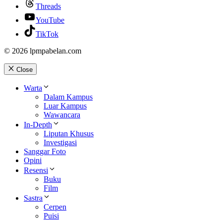
Threads
YouTube
TikTok
© 2026 lpmpabelan.com
Close
Warta
Dalam Kampus
Luar Kampus
Wawancara
In-Depth
Liputan Khusus
Investigasi
Sanggar Foto
Opini
Resensi
Buku
Film
Sastra
Cerpen
Puisi