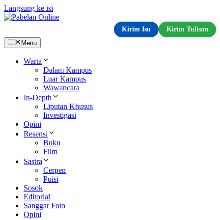
Langsung ke isi
Kirim Isu
Kirim Tulisan
Menu
Warta
Dalam Kampus
Luar Kampus
Wawancara
In-Depth
Liputan Khusus
Investigasi
Opini
Resensi
Buku
Film
Sastra
Cerpen
Puisi
Sosok
Editorial
Sanggar Foto
Opini