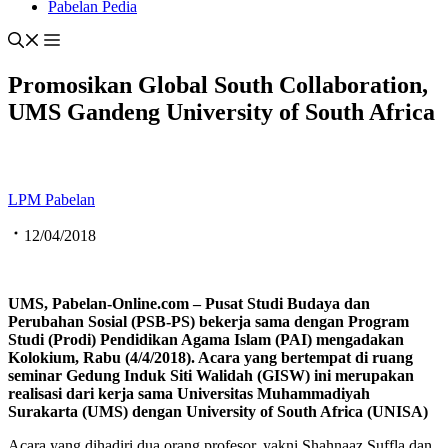
Pabelan Pedia
Promosikan Global South Collaboration,
UMS Gandeng University of South Africa
LPM Pabelan
12/04/2018
UMS,
Pabelan-Online.com
– Pusat Studi Budaya dan
Perubahan Sosial
(PSB-PS)
bekerja sama dengan Program
Studi (Prodi) Pendidikan Agama Islam
(PAI)
mengadakan
Kolokium, Rabu
(4/4
/2018
).
Acara yang bertempat di ruang
seminar Gedung Induk Siti Walidah (GISW) ini
merupakan
realisasi dari kerja sama Universitas
Muhammadiyah
Surakarta
(UMS)
dengan University of South Africa (UNIS
A)
Acara yang dihadiri dua orang profesor, yakni Shahnaaz Suffla dan