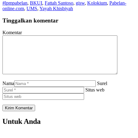
#lpmpabelan
,
BKUI
,
Fattah Santoso
,
gisw
,
Kolokium
,
Pabelan-
online.com
,
UMS
,
Yayah Khisbiyah
Tinggalkan komentar
Komentar
Nama
Surel
Situs web
Untuk Anda