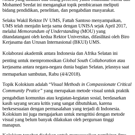
Mohamed Seedat ini mengangkat topik pembicaraan meliputi
bidang pendidikan, penelitian, dan pengabdian masyarakat.
Selaku Wakil Rektor IV UMS, Fattah Santoso menyampaikan,
UMS telah menjalin kerja sama dengan UNISA sejak April 2017,
melalui
Memorandum of Understanding
(MOU) yang
ditandatangani oleh kedua Rektor Universitas, difasilitasi oleh Biro
Kerjasama dan Urusan Internasional (BKUI) UMS.
Kolaborasi akademik antara Indonesia dan Afrika Selatan ini
penting untuk mempromosikan
Global South Collaboration
atau
kerjasama antara negara-negara dunia bagian Selatan, jelasnya saat
memaparkan sambutan, Rabu (4/4/2018).
Topik Kolokium adalah “
Visual Methods in Compassionate Critical
Community Pratice”
yang merupakan metode visual untuk praktik
pengabdian komunitas atau kegiatan-kegiatan sosial, berdasarkan
kasih sayang secara kritis yang sangat dibutuhkan, karena
berkesesuaian dengan permasalahan yang terjadi di Indonesia.
Kolokium ini juga mengajarkan untuk mengritisi dengan metode
visual yang belum banyak dilakukan oleh perguruan tinggi
manapun.